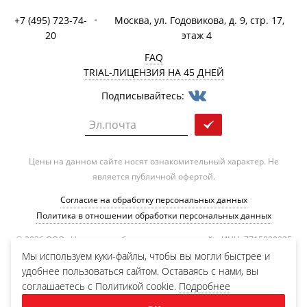
+7 (495) 723-74-
•
Москва, ул. Годовикова, д. 9, стр. 17,
20
этаж 4
FAQ
TRIAL-ЛИЦЕНЗИЯ НА 45 ДНЕЙ
Подписывайтесь:
Цены на данном сайте носят ознакомительный характер. Не
является публичной офертой.
Согласие на обработку персональных данных
Политика в отношении обработки персональных данных
© 2026 ООО «Центр разработки и исследований», ИНН: 7715890925
Мы используем куки-файлы, чтобы вы могли быстрее и
Код ОКВЭД: 62.01, Разработка компьютерного программного
удобнее пользоваться сайтом. Оставаясь с нами, вы
обеспечения.
соглашаетесь с Политикой cookie.
Подробнее
Коды видов деятельности в области ИТ: 1.01 и 2.0.
Компания обладает исключительным правом на ПО, представленное